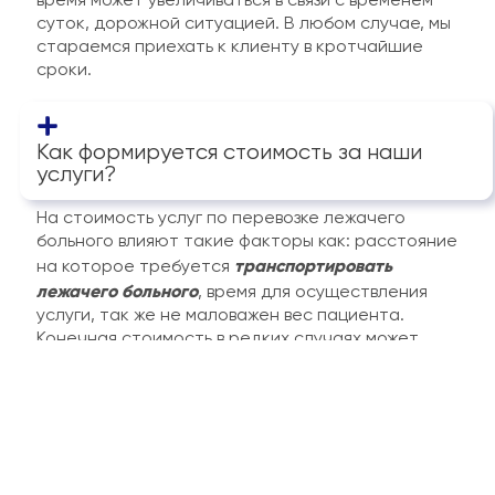
время может увеличиваться в связи с временем
суток, дорожной ситуацией. В любом случае, мы
стараемся приехать к клиенту в кротчайшие
сроки.
Как формируется стоимость за наши
услуги?
На стоимость услуг по перевозке лежачего
больного влияют такие факторы как: расстояние
транспортировать
на которое требуется
лежачего больного
, время для осуществления
услуги, так же не маловажен вес пациента.
Конечная стоимость в редких случаях может
отличаться от заявленной при составлении заявки.
Например если потребовалось ожидать пациента
либо выяснилось что лифт не работает и
осуществлялся подъем на этаж.