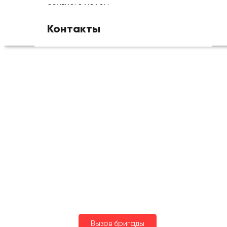
больного летом
Контакты
+7(495)095-20-40
Вызов бригады